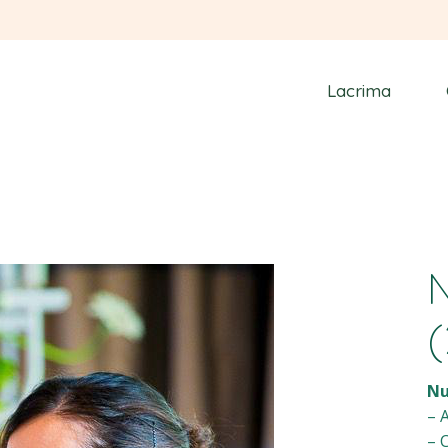
Lacrima
(
N
– 
– 