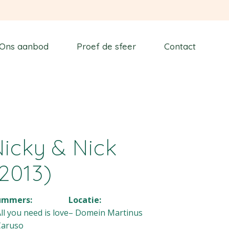
Ons aanbod
Proef de sfeer
Contact
Nicky & Nick
2013)
ummers:
Locatie:
All you need is love
– Domein Martinus
Caruso