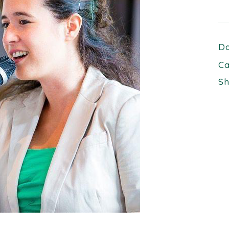
Da
Ca
Sh